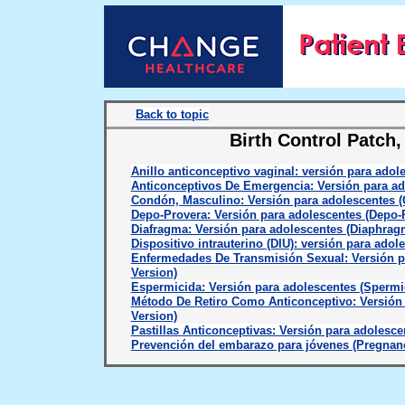
Back to topic
Birth Control Patch,
Anillo anticonceptivo vaginal: versión para adol
Anticonceptivos De Emergencia: Versión para ad
Condón, Masculino: Versión para adolescentes 
Depo-Provera: Versión para adolescentes (Depo-
Diafragma: Versión para adolescentes (Diaphrag
Dispositivo intrauterino (DIU): versión para adol
Enfermedades De Transmisión Sexual: Versión pa
Version)
Espermicida: Versión para adolescentes (Spermi
Método De Retiro Como Anticonceptivo: Versión 
Version)
Pastillas Anticonceptivas: Versión para adolescen
Prevención del embarazo para jóvenes (Pregna